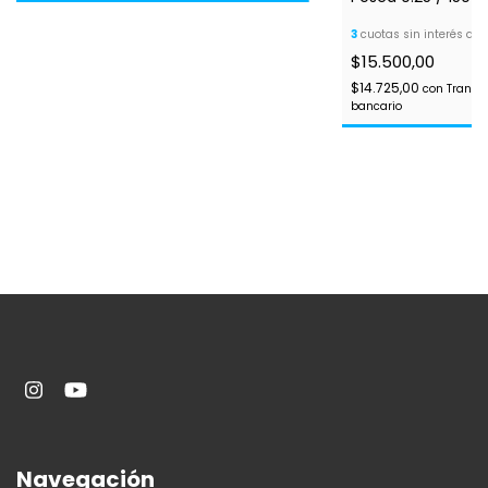
3
cuotas sin interés de
$15.500,00
$14.725,00
con
Transfe
bancario
Navegación