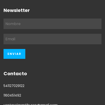
Newsletter
Contacto
541127029122
1160451492
ventaselgrantiburon@gmail.com