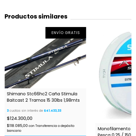
Productos similares
ENVÍO GRATIS
Shimano Stc66hc2 Caña Stimula
Baitcast 2 Tramos 15 30lbs 1,98mts
3
cuotas sin interés de
$41.433,33
$124.300,00
$118.085,00
con
Transferencia o depósito
Monofilamento Sh
bancario
Pesca 0.25 / 150 M