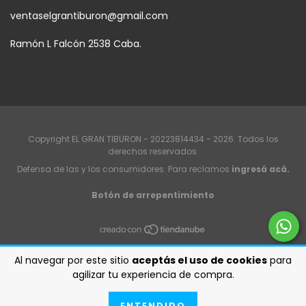
ventaselgrantiburon@gmail.com
Ramón L Falcón 2538 Caba.
Copyright EL GRAN TIBURON - 20223814434 - 2026. Todos los
derechos reservados.
Defensa de las y los consumidores. Para reclamos
ingresá acá.
Botón de arrepentimiento
Al navegar por este sitio
aceptás el uso de cookies
para
agilizar tu experiencia de compra.
ENTENDIDO