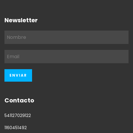
Newsletter
Contacto
541127029122
1160451492