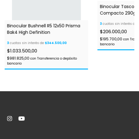
Binocular Tasco 
Compacto 290grs 
3
cuotas sin interés de
Binocular Bushnell R5 12x50 Prisma
$206.000,00
Bak4 High Definition
$195.700,00
con
Trans
3
cuotas sin interés de
$344.500,00
bancario
$1.033.500,00
$981.825,00
con
Transferencia o depósito
bancario