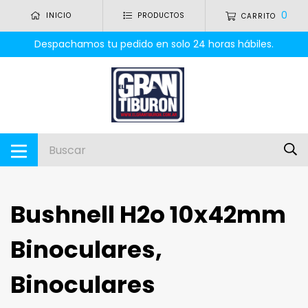
0
INICIO
PRODUCTOS
CARRITO
Despachamos tu pedido en solo 24 horas hábiles.
Bushnell H2o 10x42mm
Binoculares,
Binoculares