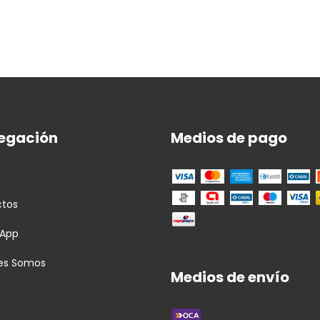
egación
Medios de pago
ctos
App
es Somos
Medios de envío