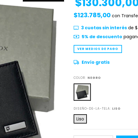
$130.300,0
$123.785,00
con
Transfe
3
cuotas sin interés
de
$
5% de descuento
pagand
VER MEDIOS DE PAGO
Envío gratis
COLOR:
NEGRO
DISEÑO-DE-LA-TELA:
LISO
Liso