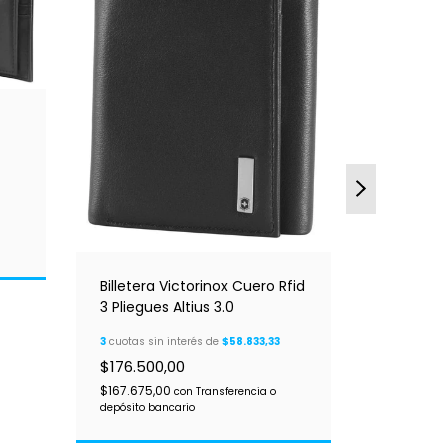
Billetera Victorinox Cuero Rfid
3 Pliegues Altius 3.0
Billetera
3
cuotas sin interés de
$58.833,33
Victorin
$176.500,00
Color Ne
3
cuotas sin
$167.675,00
con
Transferencia o
$260.200
depósito bancario
$247.190,