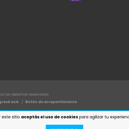
os los derechos reservados.
gresá acá.
/
Botón de arrepentimiento
 este sitio
aceptás el uso de cookies
para agilizar tu experie