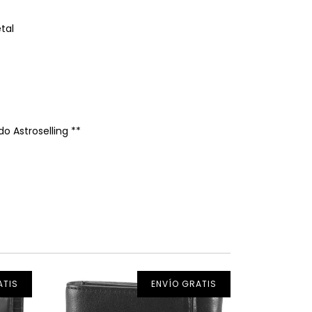
tal
do Astroselling **
ATIS
ENVÍO GRATIS