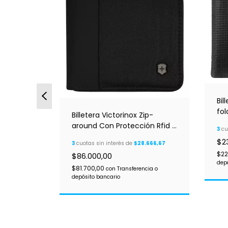
Bil
fol
Billetera Victorinox Zip-
around Con Protección Rfid Y
3
cu
Cierre
ip-
$2
3
cuotas sin interés de
$28.666,67
vente
$22
$86.000,00
dep
.666,67
$81.700,00
con
Transferencia o
00
depósito bancario
cia o