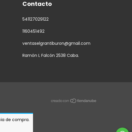
Contacto
541127029122
1160451492
ventaselgrantiburon@gmail.com
Ramón L Falcón 2538 Caba.
ncia de compra.