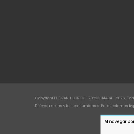
Copyright EL GRAN TIBURON - 20223814434 - 2026. Tod
Defensa de las y los consumidores. Para reclamos
in
Al navegar por