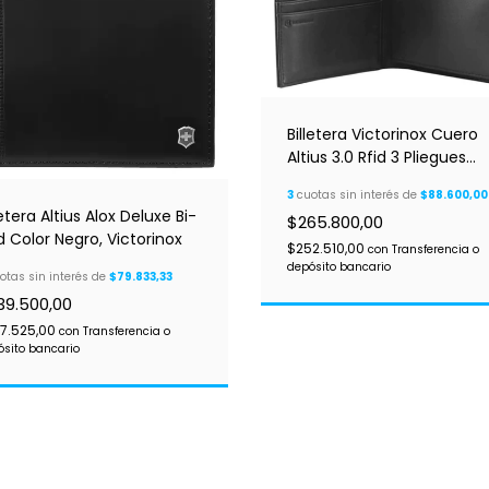
Billetera Victorinox Cuero
Altius 3.0 Rfid 3 Pliegues
Desmon
3
cuotas sin interés de
$88.600,00
letera Altius Alox Deluxe Bi-
$265.800,00
d Color Negro, Victorinox
$252.510,00
con
Transferencia o
depósito bancario
otas sin interés de
$79.833,33
39.500,00
7.525,00
con
Transferencia o
ósito bancario