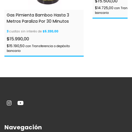
$15.500,00
$14.725,00
con
Transfe
bancario
Gas Pimienta Bamboo Hasta 3
Metros Paraliza Por 30 Minutos
3
cuotas sin interés de
$5.330,00
$15.990,00
$15.190,50
con
Transferencia o depósito
bancario
Navegación