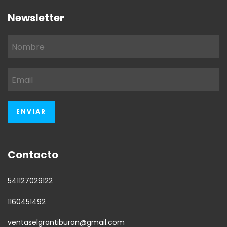
Newsletter
Contacto
541127029122
1160451492
ventaselgrantiburon@gmail.com