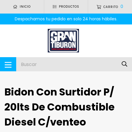
0
INICIO
PRODUCTOS
CARRITO
Despachamos tu pedido en solo 24 horas hábiles.
Bidon Con Surtidor P/
20lts De Combustible
Diesel C/venteo